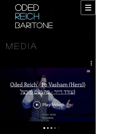
ODED
REICH
BARITONE
MEDIA
Oded Reich - Po Vasham (Herzl)
עודד רייך - פה ושם (הרצל)
Play Video