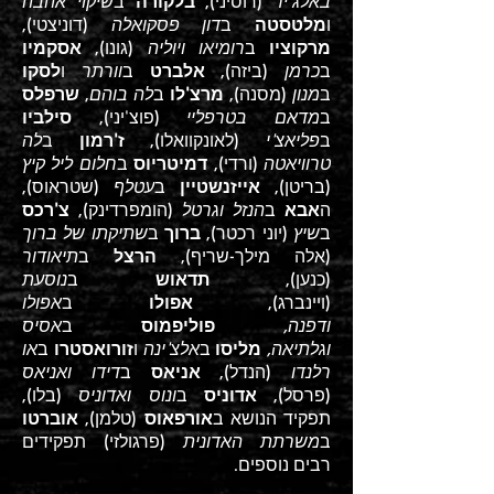
באלג'יר
(רוסיני),
בלקורה
ב
שיקוי אהבה
ו
מלטסטה
ב
דון פסקואלה
(דוניצטי),
מרקוציו
ב
רומיאו ויוליה
(גונו),
אסקמיו
ב
כרמן
(ביזה),
אלברט
ב
וורתר
ו
לסקו
ב
מנון
(מסנה),
מרצ'לו
ב
לה בוהם
,
שרפלס
ב
מדאם בטרפליי
(פוצ'יני),
סילביו
ב
פליאצ'י
(לאונקוואלו),
ז'רמון
ב
לה
טרוויאטה
(ורדי),
דמיטריוס
ב
חלום ליל קיץ
(בריטן),
אייזנשטיין
ב
עטלף
(שטראוס),
ה
אבא
ב
הנזל וגרטל
(הומפרדינק),
צ'רכס
ב
שיץ
(יוני רכטר),
ברוך
ב
שתיקתו של ברוך
(אלה מילך-שריף),
הרצל
ב
תיאודור
(כנען),
תדאוש
ב
נוסעת
(ויינברג),
אפולו
ב
אפולו
ודפנה,
פוליפמוס
ב
אסיס
וגלתיאה,
מליסו
ב
אלצ'ינה
ו
זורואסטרו
ב
או
רלנדו
(הנדל),
אניאס
ב
דידו ואניאס
(פרסל),
אדוניס
ב
ונוס ואדוניס
(בלו),
תפקיד הנושא ב
אורפאוס
(טלמן),
אוברטו
ב
משרתת האדונית
(פרגולזי) תפקידים
רבים נוספים.