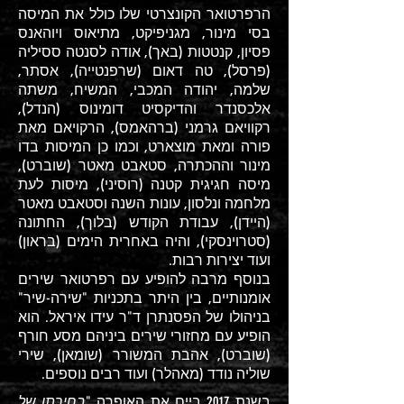
הרפרטואר הקונצרטי שלו כולל את המיסה
בסי מינור, מגניפיקט, מתיאוס ויוהאנס
פסיון, קנטטות (באך), אודה לסנטה ססיליה
(פרסל), טה דאום (שרפנטייה), אסתר,
שלמה, יהודה המכבי, המשיח, משתה
אלכסנדר והדיקסיט דומינוס (הנדל),
רקוויאם גרמני (ברהאמס), הרקויאם מאת
פורה ומאת מוצארט, וכמו כן המיסות בדו
מינור וההכתרה, סטאבט מאטר (שוברט),
מיסה חגיגית קטנה (רוסיני), מיסות לעת
מלחמה ונלסון, עונות השנה וסטאבט מאטר
(היידן), עבודת הקודש (בלוך), החתונה
(סטרוינסקי), והיה באחרית הימים (בראון)
ועוד יצירות רבות.
בנוסף מרבה להופיע עם רפרטואר שירים
אומנותיים, בין היתר בתכניות "שירה-שיר"
בניהולו של הפסנתרן ד"ר עידו איראל. הוא
הופיע עם מחזורי שירים ביניהם מסע חורף
(שוברט), אהבת המשורר (שומאן), שירי
שוליה נודד (מאהלר) ועוד רבים נוספים.
בשנת 2017 ביים את האופרה "
בחירתו של