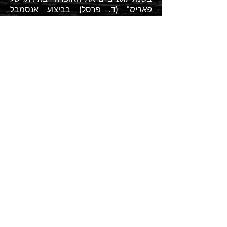
פאריס
" (ד. פרסל) בביצוע אנסמבל
בארוקדה בה שר בנוסף את תפקיד
מרקוריוס
.
בשנת 2002 ייסד את אנסמבל "נביאי
הקוינטה", אנסמבל של זמרים גברים
המתמחה במוסיקה עתיקה מימי הביניים
ועד מוסיקה מהבארוק, והיה חבר
באנסמבל עד שנת 2007.
זוכה מלגת קרן אמריקה-ישראל בזמרה
לשנת
2012-2013
, מלגת סידוניה ברקוביץ'
לשנת 2012, מלגת אלי ליאון לשנים 2012 ו
2013, מלגת קרן רונן לשנת 2013, מלגת קרן
גרבוב לשנת 2014 ומלגת IVAI
2012-2014
.