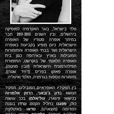
נולד בישראל, בוגר האקדמיה למוסיקה
בירושלים, ובין השנים
2011-2013
חבר
במיתר אופרה סטודיו של האופרה
הישראלית. כיום מופיע בקביעות באופרה
הישראלית ושר בבתי האופרה והתזמורות
המובילות בארץ ובאירופה כגון בית
האופרה הלאומי של בוקרשט, התזמורת
הפילהרמונית הישראלית (זובין מהטה),
אופרה פאוקו בפריס (דיויד שטרן),
ותזמורות נוספות בגרמניה, הולנד ואיטליה.
בין תפקידיו האופראיים המובילים: תפקיד
הנושא ב
דון ג'ובאני
, ה
רוזן אלמויוה
ב
נישואי פיגארו
,
גוליאלמו
ב
כך עושות
כולן,
פפגנו
ב
חליל הקסם
ו
נרדו
ב
גננת
המדומה
(מוצארט),
טדאו
ב
איטלקיה